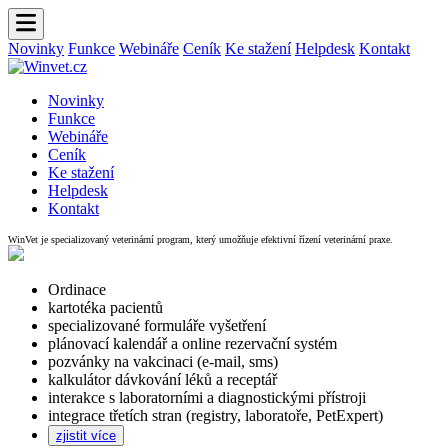
Novinky
Funkce
Webináře
Ceník
Ke stažení
Helpdesk
Kontakt
Novinky
Funkce
Webináře
Ceník
Ke stažení
Helpdesk
Kontakt
WinVet je specializovaný veterinární program, který umožňuje efektivní řízení veterinární praxe.
Ordinace
kartotéka pacientů
specializované formuláře vyšetření
plánovací kalendář a online rezervační systém
pozvánky na vakcinaci (e-mail, sms)
kalkulátor dávkování léků a receptář
interakce s laboratorními a diagnostickými přístroji
integrace třetích stran (registry, laboratoře, PetExpert)
zjistit více