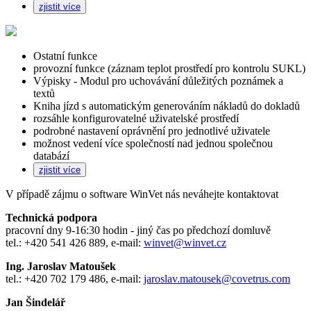
zjistit více
Ostatní funkce
provozní funkce (záznam teplot prostředí pro kontrolu SUKL)
Výpisky - Modul pro uchovávání důležitých poznámek a
textů
Kniha jízd s automatickým generováním nákladů do dokladů
rozsáhle konfigurovatelné uživatelské prostředí
podrobné nastavení oprávnění pro jednotlivé uživatele
možnost vedení více společností nad jednou společnou
databází
zjistit více
V případě zájmu o software WinVet nás neváhejte kontaktovat
Technická podpora
pracovní dny 9-16:30 hodin - jiný čas po předchozí domluvě
tel.: +420 541 426 889, e-mail:
winvet@winvet.cz
Ing. Jaroslav Matoušek
tel.: +420 702 179 486, e-mail:
jaroslav.matousek@covetrus.com
Jan Šindelář