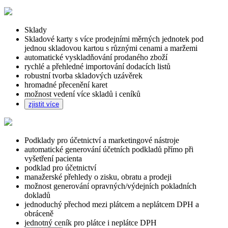
Sklady
Skladové karty s více prodejními měrných jednotek pod
jednou skladovou kartou s různými cenami a maržemi
automatické vyskladňování prodaného zboží
rychlé a přehledné importování dodacích listů
robustní tvorba skladových uzávěrek
hromadné přecenění karet
možnost vedení více skladů i ceníků
zjistit více
Podklady pro účetnictví a marketingové nástroje
automatické generování účetních podkladů přímo při
vyšetření pacienta
podklad pro účetnictví
manažerské přehledy o zisku, obratu a prodeji
možnost generování opravných/výdejních pokladních
dokladů
jednoduchý přechod mezi plátcem a neplátcem DPH a
obráceně
jednotný ceník pro plátce i neplátce DPH